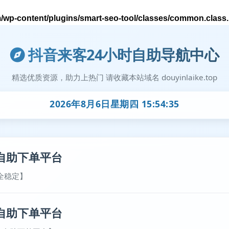
wp-content/plugins/smart-seo-tool/classes/common.class