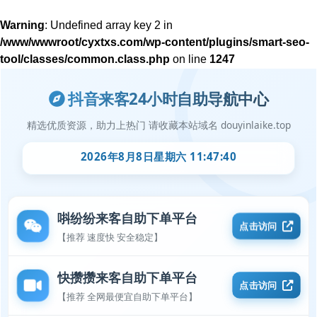
Warning
: Undefined array key 2 in
/www/wwwroot/cyxtxs.com/wp-content/plugins/smart-seo-
tool/classes/common.class.php
on line
1247