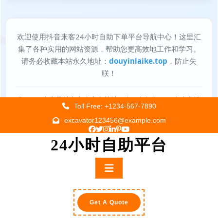
Skip
Toll Free: +1234-567-7890
to
excavator123456@example.com
content
24小时自助平台
Primary
Menu
Get A Quote