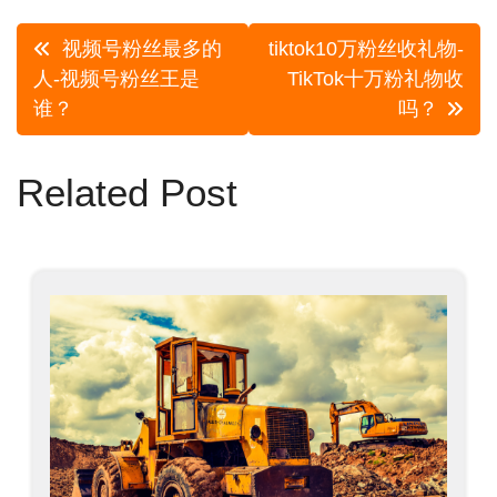
文
视频号粉丝最多的
tiktok10万粉丝收礼物-
章
人-视频号粉丝王是
TikTok十万粉礼物收
谁？
吗？
导
航
Related Post