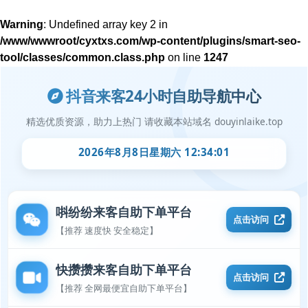
Warning
: Undefined array key 2 in
/www/wwwroot/cyxtxs.com/wp-content/plugins/smart-seo-
tool/classes/common.class.php
on line
1247