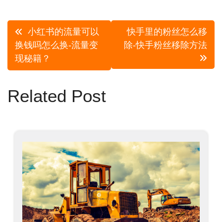
文
小红书的流量可以
快手里的粉丝怎么移
章
换钱吗怎么换-流量变
除-快手粉丝移除方法
现秘籍？
导
航
Related Post