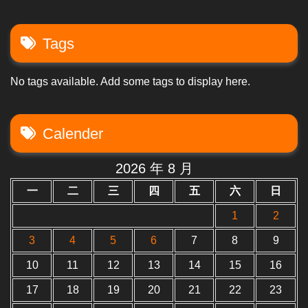
Tags
No tags available. Add some tags to display here.
Calender
2026 年 8 月
一
二
三
四
五
六
日
1
2
3
4
5
6
7
8
9
10
11
12
13
14
15
16
17
18
19
20
21
22
23