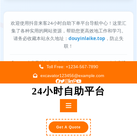
Skip
Toll Free: +1234-567-7890
to
excavator123456@example.com
content
24小时自助平台
Primary
Menu
Get A Quote