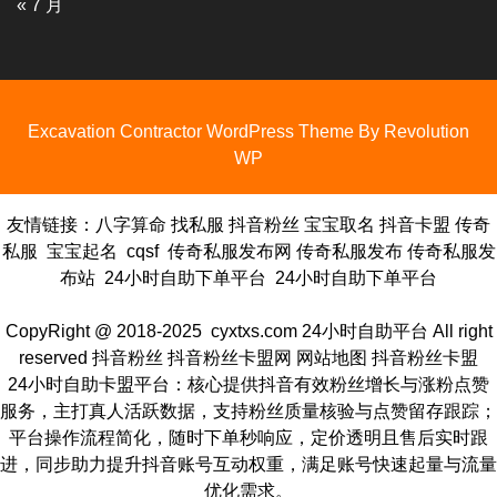
« 7 月
Excavation Contractor WordPress Theme By Revolution
WP
友情链接：
八字算命
找私服
抖音粉丝
宝宝取名
抖音卡盟
传奇
私服
宝宝起名
cqsf
传奇私服发布网
传奇私服发布
传奇私服发
布站
24小时自助下单平台
24小时自助下单平台
CopyRight @ 2018-2025 cyxtxs.com
24小时自助平台
All right
reserved
抖音粉丝
抖音粉丝
卡盟网
网站地图
抖音粉丝卡盟
24小时自助卡盟平台：核心提供抖音有效粉丝增长与涨粉点赞
服务，主打真人活跃数据，支持粉丝质量核验与点赞留存跟踪；
平台操作流程简化，随时下单秒响应，定价透明且售后实时跟
进，同步助力提升抖音账号互动权重，满足账号快速起量与流量
优化需求。