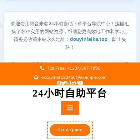
Skip
Toll Free: +1234-567-7890
to
excavator123456@example.com
content
24小时自助平台
Primary
Menu
Get A Quote