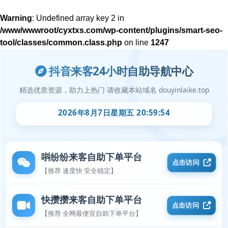
Warning
: Undefined array key 2 in
/www/wwwroot/cyxtxs.com/wp-content/plugins/smart-seo-
tool/classes/common.class.php
on line
1247