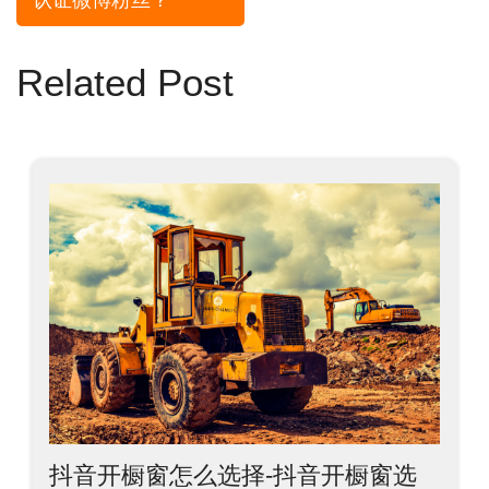
认证微博粉丝？
导
航
Related Post
抖音开橱窗怎么选择-抖音开橱窗选